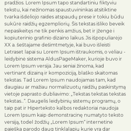
pradžios. Lorem Ipsum tapo standartiniu fiktyviu
tekstu, kai nežinomas spaustuvininkas atsitiktine
tvarka išdėliojo raides atspaudų prese ir tokiu būdu
sukūrė raidžių egzempliorių. Šis tekstas išliko beveik
nepasikeitęs ne tik penkis amžius, bet ir įžengė i
kopiuterinio grafinio dizaino laikus. Jis išpopuliarėjo
XX a. šeštajame dešimtmetyje, kai buvo išleisti
Letraset lapai su Lorem Ipsum ištraukomis, o vėliau -
leidybinė sistema AldusPageMaker, kurioje buvo ir
Lorem Ipsum versija. Jau seniai žinoma, kad
vertinant dizainą ir kompoziciją, blaško skaitomas
tekstas. Tad Lorem Ipsum naudojamas tam, kad
daugiau ar mažiau normalizuotų raidžių paskirstymą
vietoje paprasto dubliavimo: „Tekstas tekstas tekstas
tekstas...“. Daugelis leidybinių sistemų programų, o
taip pat ir Hiperteksto kalbos redaktoriai naudoja
Lorem Ipsum kaip demonstracinę numatyto teksto
versiją, todel žodžių „Lorem Ipsum“ internetinė
paieška parodo daug tinklalapių kurie yra dar