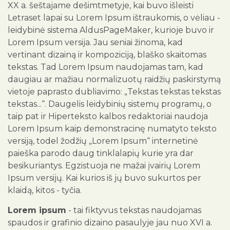
XX a. šeštajame dešimtmetyje, kai buvo išleisti
Letraset lapai su Lorem Ipsum ištraukomis, o vėliau -
leidybinė sistema AldusPageMaker, kurioje buvo ir
Lorem Ipsum versija. Jau seniai žinoma, kad
vertinant dizainą ir kompoziciją, blaško skaitomas
tekstas. Tad Lorem Ipsum naudojamas tam, kad
daugiau ar mažiau normalizuotų raidžių paskirstymą
vietoje paprasto dubliavimo: „Tekstas tekstas tekstas
tekstas...“. Daugelis leidybinių sistemų programų, o
taip pat ir Hiperteksto kalbos redaktoriai naudoja
Lorem Ipsum kaip demonstracinę numatyto teksto
versiją, todel žodžių „Lorem Ipsum“ internetinė
paieška parodo daug tinklalapių kurie yra dar
besikuriantys. Egzistuoja ne mažai įvairių Lorem
Ipsum versijų. Kai kurios iš jų buvo sukurtos per
klaidą, kitos - tyčia.
Lorem ipsum
- tai fiktyvus tekstas naudojamas
spaudos ir grafinio dizaino pasaulyje jau nuo XVI a.