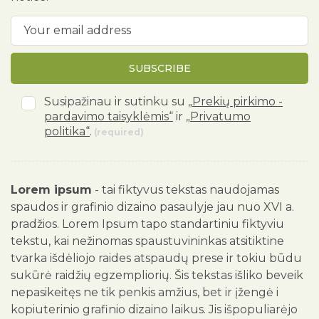
SUBSCRIBE
Susipažinau ir sutinku su
„Prekių pirkimo -
pardavimo taisyklėmis“
ir
„Privatumo
politika“
.
(required)
Lorem ipsum
- tai fiktyvus tekstas naudojamas
spaudos ir grafinio dizaino pasaulyje jau nuo XVI a.
pradžios. Lorem Ipsum tapo standartiniu fiktyviu
tekstu, kai nežinomas spaustuvininkas atsitiktine
tvarka išdėliojo raides atspaudų prese ir tokiu būdu
sukūrė raidžių egzempliorių. Šis tekstas išliko beveik
nepasikeitęs ne tik penkis amžius, bet ir įžengė i
kopiuterinio grafinio dizaino laikus. Jis išpopuliarėjo