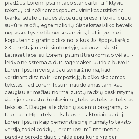
pradžios. Lorem Ipsum tapo standartiniu fiktyviu
tekstu, kai nežinomas spaustuvininkas atsitiktine
tvarka išdėliojo raides atspaudų prese ir tokiu būdu
sukūrė raidžių egzempliorių. Šis tekstas išliko beveik
nepasikeitęs ne tik penkis amžius, bet ir įžengė i
kopiuterinio grafinio dizaino laikus. Jis išpopuliarėjo
XX a. šeštajame dešimtmetyje, kai buvo išleisti
Letraset lapai su Lorem Ipsum ištraukomis, o vėliau -
leidybinė sistema AldusPageMaker, kurioje buvo ir
Lorem Ipsum versija. Jau seniai žinoma, kad
vertinant dizainą ir kompoziciją, blaško skaitomas
tekstas. Tad Lorem Ipsum naudojamas tam, kad
daugiau ar mažiau normalizuotų raidžių paskirstymą
vietoje paprasto dubliavimo: „Tekstas tekstas tekstas
tekstas...“. Daugelis leidybinių sistemų programų, o
taip pat ir Hiperteksto kalbos redaktoriai naudoja
Lorem Ipsum kaip demonstracinę numatyto teksto
versiją, todel žodžių „Lorem Ipsum“ internetinė
paieška parodo daug tinklalapių kurie yra dar