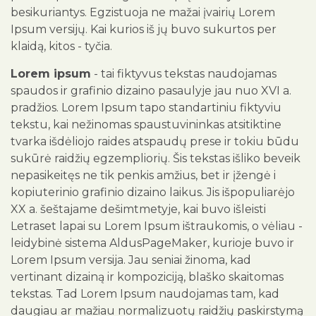
besikuriantys. Egzistuoja ne mažai įvairių Lorem
Ipsum versijų. Kai kurios iš jų buvo sukurtos per
klaidą, kitos - tyčia.
Lorem ipsum
- tai fiktyvus tekstas naudojamas
spaudos ir grafinio dizaino pasaulyje jau nuo XVI a.
pradžios. Lorem Ipsum tapo standartiniu fiktyviu
tekstu, kai nežinomas spaustuvininkas atsitiktine
tvarka išdėliojo raides atspaudų prese ir tokiu būdu
sukūrė raidžių egzempliorių. Šis tekstas išliko beveik
nepasikeitęs ne tik penkis amžius, bet ir įžengė i
kopiuterinio grafinio dizaino laikus. Jis išpopuliarėjo
XX a. šeštajame dešimtmetyje, kai buvo išleisti
Letraset lapai su Lorem Ipsum ištraukomis, o vėliau -
leidybinė sistema AldusPageMaker, kurioje buvo ir
Lorem Ipsum versija. Jau seniai žinoma, kad
vertinant dizainą ir kompoziciją, blaško skaitomas
tekstas. Tad Lorem Ipsum naudojamas tam, kad
daugiau ar mažiau normalizuotų raidžių paskirstymą