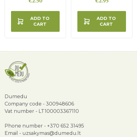
€2.50
€2.95
ADD TO
ADD TO
CART
CART
Dumedu
Company code - 300948606
Vat number - LT100003367110
Phone number -
+370 652 31495
Email -
uzsakymas@dumedu.lt