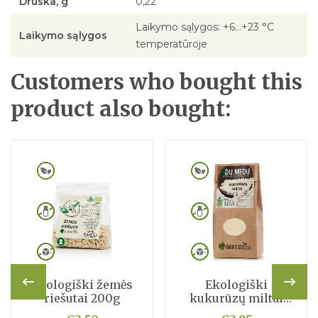
Druska, g
0,22
Laikymo sąlygos: +6…+23 °C
Laikymo sąlygos
temperatūroje
Customers who bought this
product also bought:
Ekologiški žemės
Ekologiški
riešutai 200g
kukurūzų miltai
500g