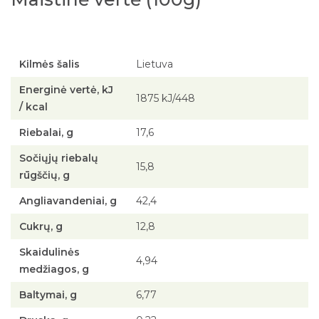
Kilmės šalis
Lietuva
Energinė vertė, kJ
1875 kJ/448
/ kcal
Riebalai, g
17,6
Sočiųjų riebalų
15,8
rūgščių, g
Angliavandeniai, g
42,4
Cukrų, g
12,8
Skaidulinės
4,94
medžiagos, g
Baltymai, g
6,77