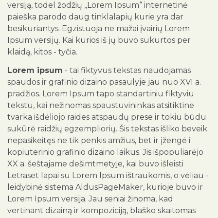
versiją, todel žodžių „Lorem Ipsum“ internetinė
paieška parodo daug tinklalapių kurie yra dar
besikuriantys. Egzistuoja ne mažai įvairių Lorem
Ipsum versijų. Kai kurios iš jų buvo sukurtos per
klaidą, kitos - tyčia.
Lorem ipsum
- tai fiktyvus tekstas naudojamas
spaudos ir grafinio dizaino pasaulyje jau nuo XVI a.
pradžios. Lorem Ipsum tapo standartiniu fiktyviu
tekstu, kai nežinomas spaustuvininkas atsitiktine
tvarka išdėliojo raides atspaudų prese ir tokiu būdu
sukūrė raidžių egzempliorių. Šis tekstas išliko beveik
nepasikeitęs ne tik penkis amžius, bet ir įžengė i
kopiuterinio grafinio dizaino laikus. Jis išpopuliarėjo
XX a. šeštajame dešimtmetyje, kai buvo išleisti
Letraset lapai su Lorem Ipsum ištraukomis, o vėliau -
leidybinė sistema AldusPageMaker, kurioje buvo ir
Lorem Ipsum versija. Jau seniai žinoma, kad
vertinant dizainą ir kompoziciją, blaško skaitomas