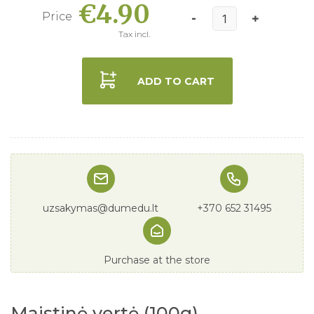
€4.90
Price
Tax incl.
ADD TO CART
uzsakymas@dumedu.lt
+370 652 31495
Purchase at the store
Maistinė vertė (100g)