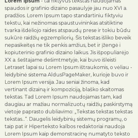
Lorem ipsum
- tai fiktyvus tekstas naudojamas
spaudos ir grafinio dizaino pasaulyje jau nuo XVI a.
pradžios. Lorem Ipsum tapo standartiniu fiktyviu
tekstu, kai nežinomas spaustuvininkas atsitiktine
tvarka išdėliojo raides atspaudų prese ir tokiu būdu
sukūrė raidžių egzempliorių. Šis tekstas išliko beveik
nepasikeitęs ne tik penkis amžius, bet ir įžengė i
kopiuterinio grafinio dizaino laikus. Jis išpopuliarėjo
XX a. šeštajame dešimtmetyje, kai buvo išleisti
Letraset lapai su Lorem Ipsum ištraukomis, o vėliau -
leidybinė sistema AldusPageMaker, kurioje buvo ir
Lorem Ipsum versija. Jau seniai žinoma, kad
vertinant dizainą ir kompoziciją, blaško skaitomas
tekstas. Tad Lorem Ipsum naudojamas tam, kad
daugiau ar mažiau normalizuotų raidžių paskirstymą
vietoje paprasto dubliavimo: „Tekstas tekstas tekstas
tekstas...“. Daugelis leidybinių sistemų programų, o
taip pat ir Hiperteksto kalbos redaktoriai naudoja
Lorem Ipsum kaip demonstracinę numatyto teksto