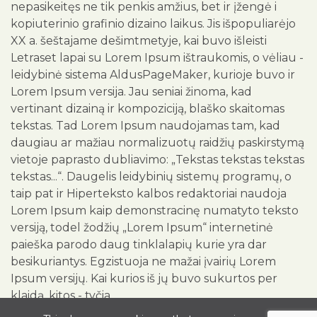
nepasikeitęs ne tik penkis amžius, bet ir įžengė i
kopiuterinio grafinio dizaino laikus. Jis išpopuliarėjo
XX a. šeštajame dešimtmetyje, kai buvo išleisti
Letraset lapai su Lorem Ipsum ištraukomis, o vėliau -
leidybinė sistema AldusPageMaker, kurioje buvo ir
Lorem Ipsum versija. Jau seniai žinoma, kad
vertinant dizainą ir kompoziciją, blaško skaitomas
tekstas. Tad Lorem Ipsum naudojamas tam, kad
daugiau ar mažiau normalizuotų raidžių paskirstymą
vietoje paprasto dubliavimo: „Tekstas tekstas tekstas
tekstas...“. Daugelis leidybinių sistemų programų, o
taip pat ir Hiperteksto kalbos redaktoriai naudoja
Lorem Ipsum kaip demonstracinę numatyto teksto
versiją, todel žodžių „Lorem Ipsum“ internetinė
paieška parodo daug tinklalapių kurie yra dar
besikuriantys. Egzistuoja ne mažai įvairių Lorem
Ipsum versijų. Kai kurios iš jų buvo sukurtos per
klaidą, kitos - tyčia.