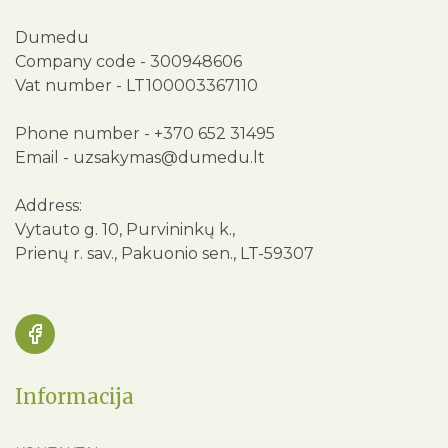
Dumedu
Company code - 300948606
Vat number - LT100003367110
Phone number -
+370 652 31495
Email -
uzsakymas@dumedu.lt
Address:
Vytauto g. 10, Purvininkų k.,
Prienų r. sav., Pakuonio sen., LT-59307
Informacija