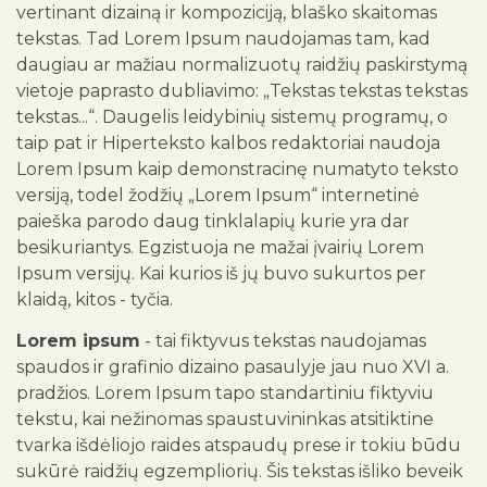
vertinant dizainą ir kompoziciją, blaško skaitomas
tekstas. Tad Lorem Ipsum naudojamas tam, kad
daugiau ar mažiau normalizuotų raidžių paskirstymą
vietoje paprasto dubliavimo: „Tekstas tekstas tekstas
tekstas...“. Daugelis leidybinių sistemų programų, o
taip pat ir Hiperteksto kalbos redaktoriai naudoja
Lorem Ipsum kaip demonstracinę numatyto teksto
versiją, todel žodžių „Lorem Ipsum“ internetinė
paieška parodo daug tinklalapių kurie yra dar
besikuriantys. Egzistuoja ne mažai įvairių Lorem
Ipsum versijų. Kai kurios iš jų buvo sukurtos per
klaidą, kitos - tyčia.
Lorem ipsum
- tai fiktyvus tekstas naudojamas
spaudos ir grafinio dizaino pasaulyje jau nuo XVI a.
pradžios. Lorem Ipsum tapo standartiniu fiktyviu
tekstu, kai nežinomas spaustuvininkas atsitiktine
tvarka išdėliojo raides atspaudų prese ir tokiu būdu
sukūrė raidžių egzempliorių. Šis tekstas išliko beveik