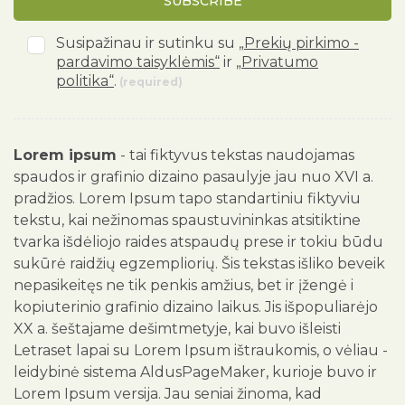
SUBSCRIBE
Susipažinau ir sutinku su
„Prekių pirkimo -
pardavimo taisyklėmis“
ir
„Privatumo
politika“
.
(required)
Lorem ipsum
- tai fiktyvus tekstas naudojamas
spaudos ir grafinio dizaino pasaulyje jau nuo XVI a.
pradžios. Lorem Ipsum tapo standartiniu fiktyviu
tekstu, kai nežinomas spaustuvininkas atsitiktine
tvarka išdėliojo raides atspaudų prese ir tokiu būdu
sukūrė raidžių egzempliorių. Šis tekstas išliko beveik
nepasikeitęs ne tik penkis amžius, bet ir įžengė i
kopiuterinio grafinio dizaino laikus. Jis išpopuliarėjo
XX a. šeštajame dešimtmetyje, kai buvo išleisti
Letraset lapai su Lorem Ipsum ištraukomis, o vėliau -
leidybinė sistema AldusPageMaker, kurioje buvo ir
Lorem Ipsum versija. Jau seniai žinoma, kad