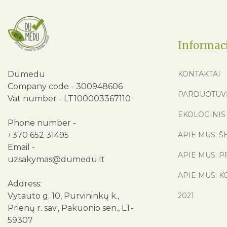
Informac
Dumedu
KONTAKTAI
Company code - 300948606
PARDUOTUV
Vat number - LT100003367110
EKOLOGINIS 
Phone number -
+370 652 31495
APIE MUS: Š
Email -
APIE MUS: P
uzsakymas@dumedu.lt
APIE MUS: K
Address:
Vytauto g. 10, Purvininkų k.,
2021
Prienų r. sav., Pakuonio sen., LT-
59307