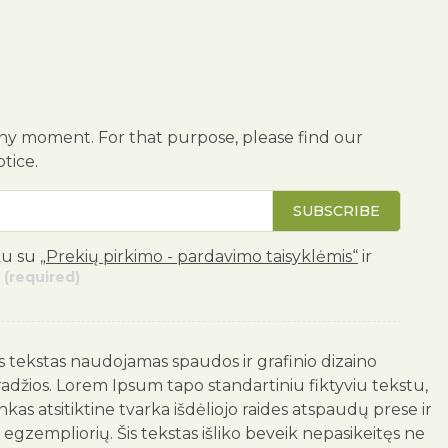
ny moment. For that purpose, please find our
otice.
SUBSCRIBE
ku su
„Prekių pirkimo - pardavimo taisyklėmis“
ir
(required)
us tekstas naudojamas spaudos ir grafinio dizaino
radžios. Lorem Ipsum tapo standartiniu fiktyviu tekstu,
as atsitiktine tvarka išdėliojo raides atspaudų prese ir
egzempliorių. Šis tekstas išliko beveik nepasikeitęs ne