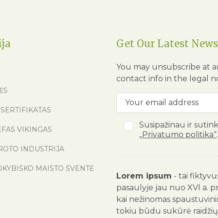
ija
Get Our Latest News
You may unsubscribe at a
contact info in the legal n
ĖS
SERTIFIKATAS
Susipažinau ir sutin
EFAS VIKINGAS
„Privatumo politika“
.
ROTO INDUSTRIJA
OKYBIŠKO MAISTO ŠVENTĖ
Lorem ipsum
- tai fiktyv
pasaulyje jau nuo XVI a. p
kai nežinomas spaustuvinink
tokiu būdu sukūrė raidžių 