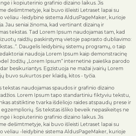
engė i kopiuterinio grafinio dizaino laikus. Jis
me dešimtmetyje, kai buvo išleisti Letraset lapai su
o vėliau -leidybinė sistema AldusPageMaker, kurioje
. Jau seniai žinoma, kad vertinant dizainą ir
tomas tekstas. Tad Lorem Ipsum naudojamas tam, kad
zuotų raidžių paskirstymą vietoje paprasto dubliavimo:
kstas...“. Daugelis leidybinių sistemų programų, o taip
 redaktoriai naudoja Lorem Ipsum kaip demonstracinę
todel žodžių „Lorem Ipsum“ internetinė paieška parodo
 dar besikuriantys. Egzistuoja ne mažai įvairių Lorem
 jų buvo sukurtos per klaidą, kitos - tyčia.
us tekstas naudojamas spaudos ir grafinio dizaino
radžios. Lorem Ipsum tapo standartiniu fiktyviu tekstu,
as atsitiktine tvarka išdėliojo raides atspaudų prese ir
egzempliorių. Šis tekstas išliko beveik nepasikeitęs ne
engė i kopiuterinio grafinio dizaino laikus. Jis
me dešimtmetyje, kai buvo išleisti Letraset lapai su
o vėliau -leidybinė sistema AldusPageMaker, kurioje