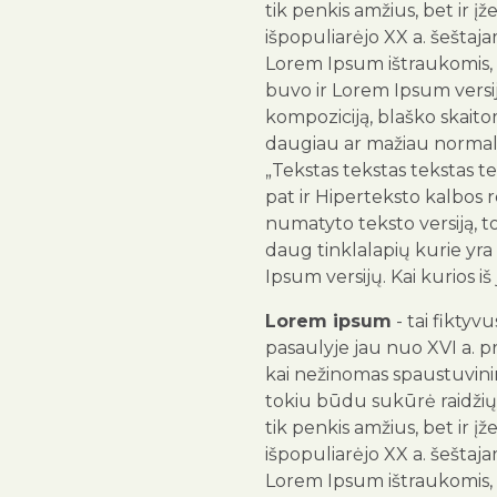
tik penkis amžius, bet ir įž
išpopuliarėjo XX a. šeštaja
Lorem Ipsum ištraukomis, 
buvo ir Lorem Ipsum versija
kompoziciją, blaško skai
daugiau ar mažiau normali
„Tekstas tekstas tekstas te
pat ir Hiperteksto kalbos
numatyto teksto versiją, 
daug tinklalapių kurie yra
Ipsum versijų. Kai kurios iš
Lorem ipsum
- tai fiktyv
pasaulyje jau nuo XVI a. p
kai nežinomas spaustuvinink
tokiu būdu sukūrė raidžių 
tik penkis amžius, bet ir įž
išpopuliarėjo XX a. šeštaja
Lorem Ipsum ištraukomis, 