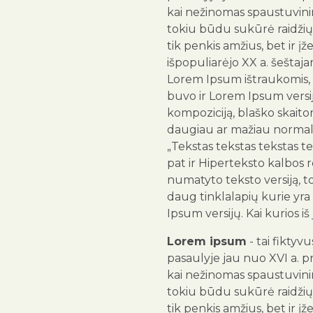
kai nežinomas spaustuvinink
tokiu būdu sukūrė raidžių 
tik penkis amžius, bet ir įž
išpopuliarėjo XX a. šeštaja
Lorem Ipsum ištraukomis, 
buvo ir Lorem Ipsum versija
kompoziciją, blaško skai
daugiau ar mažiau normali
„Tekstas tekstas tekstas te
pat ir Hiperteksto kalbos
numatyto teksto versiją, 
daug tinklalapių kurie yra
Ipsum versijų. Kai kurios iš
Lorem ipsum
- tai fiktyv
pasaulyje jau nuo XVI a. p
kai nežinomas spaustuvinink
tokiu būdu sukūrė raidžių 
tik penkis amžius, bet ir įž