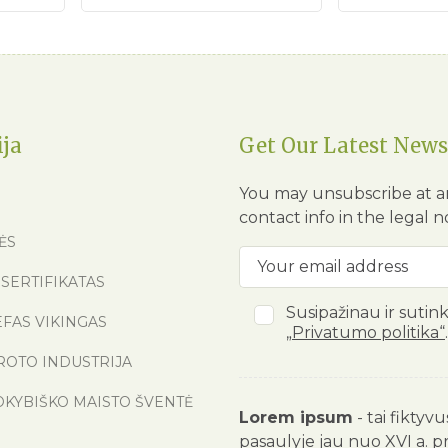
ija
Get Our Latest News
You may unsubscribe at a
contact info in the legal n
ĖS
SERTIFIKATAS
Susipažinau ir sutin
EFAS VIKINGAS
„Privatumo politika“
.
ROTO INDUSTRIJA
OKYBIŠKO MAISTO ŠVENTĖ
Lorem ipsum
- tai fiktyv
pasaulyje jau nuo XVI a. p