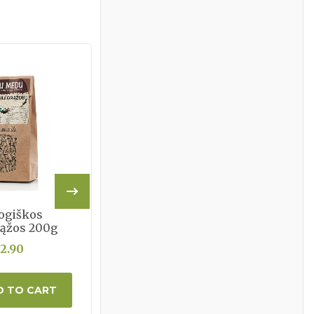
ogiškos
Ekologiškos raudonos
rąžos 200g
pupelės 500g
2.90
€4.50
D TO CART
ADD TO CART