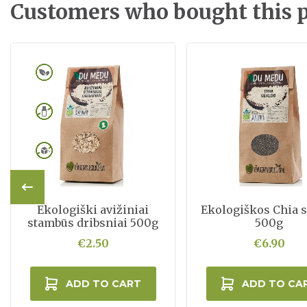
Customers who bought this p
Ekologiški avižiniai
Ekologiškos Chia 
stambūs dribsniai 500g
500g
€2.50
€6.90
ADD TO CART
ADD TO CA