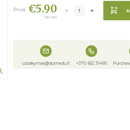
€5.90
Price
A
Tax incl.
uzsakymas@dumedu.lt
+370 652 31495
Purchase