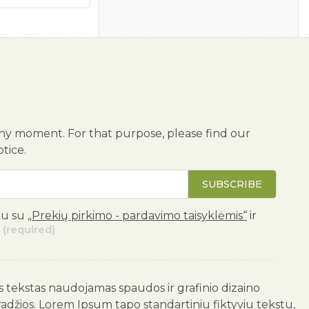
ny moment. For that purpose, please find our
otice.
SUBSCRIBE
ku su
„Prekių pirkimo - pardavimo taisyklėmis“
ir
(required)
us tekstas naudojamas spaudos ir grafinio dizaino
radžios. Lorem Ipsum tapo standartiniu fiktyviu tekstu,