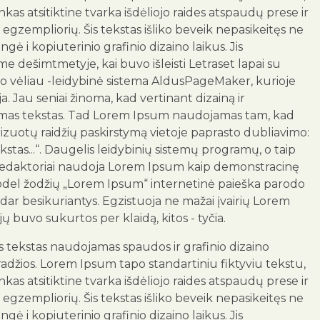
as atsitiktine tvarka išdėliojo raides atspaudų prese ir
egzempliorių. Šis tekstas išliko beveik nepasikeitęs ne
engė i kopiuterinio grafinio dizaino laikus. Jis
me dešimtmetyje, kai buvo išleisti Letraset lapai su
o vėliau -leidybinė sistema AldusPageMaker, kurioje
. Jau seniai žinoma, kad vertinant dizainą ir
tomas tekstas. Tad Lorem Ipsum naudojamas tam, kad
zuotų raidžių paskirstymą vietoje paprasto dubliavimo:
kstas...“. Daugelis leidybinių sistemų programų, o taip
 redaktoriai naudoja Lorem Ipsum kaip demonstracinę
todel žodžių „Lorem Ipsum“ internetinė paieška parodo
 dar besikuriantys. Egzistuoja ne mažai įvairių Lorem
 jų buvo sukurtos per klaidą, kitos - tyčia.
us tekstas naudojamas spaudos ir grafinio dizaino
radžios. Lorem Ipsum tapo standartiniu fiktyviu tekstu,
as atsitiktine tvarka išdėliojo raides atspaudų prese ir
egzempliorių. Šis tekstas išliko beveik nepasikeitęs ne
engė i kopiuterinio grafinio dizaino laikus. Jis