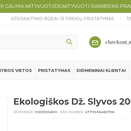
URĮ GALIMA AKTYVUOTI/DEAKTYVUOTI SVARBIEMS PR
ATSISKAITYMO BŪDAI IR PREKIŲ PRISTATYMAS
T
checkout_
KYBOS VIETOS
PRISTATYMAS
DIDMENINIAI KLIENTAI
Ekologiškos Dž. Slyvos 2
REFERENCE:
10000104510
EAN NUMBER:
4779036460756