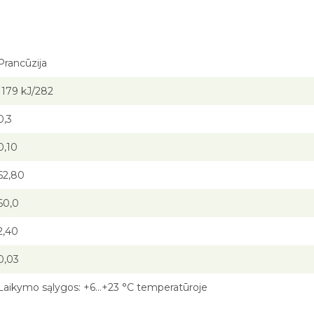
Prancūzija
1179 kJ/282
0,3
0,10
62,80
60,0
2,40
0,03
Laikymo sąlygos: +6…+23 °C temperatūroje