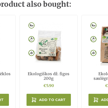
roduct also bought:
sėklos
Ekologiškos dž. figos
Ekol
200g
saulėg
€5.90
€
RT
ADD TO CART
AD