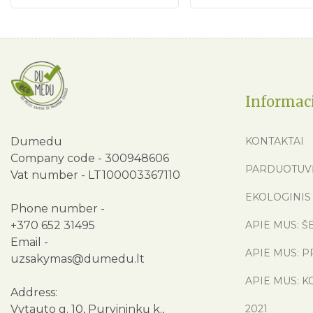
Informac
Dumedu
KONTAKTAI
Company code - 300948606
PARDUOTUV
Vat number - LT100003367110
EKOLOGINIS 
Phone number -
+370 652 31495
APIE MUS: Š
Email -
APIE MUS: P
uzsakymas@dumedu.lt
APIE MUS: K
Address:
Vytauto g. 10, Purvininkų k.,
2021