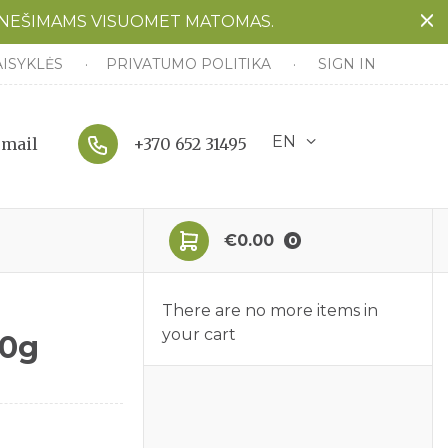
ANEŠIMAMS VISUOMET MATOMAS.
AISYKLĖS
PRIVATUMO POLITIKA
SIGN IN
EN
email
+370 652 31495
€0.00
0
There are no more items in
your cart
00g