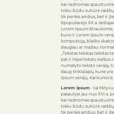
kai nežinomas spaustuvinink
tokiu būdu sukūrė raidžių 
tik penkis amžius, bet ir įž
išpopuliarėjo XX a. šeštaja
Lorem Ipsum ištraukomis, 
buvo ir Lorem Ipsum versija
kompoziciją, blaško skai
daugiau ar mažiau normali
„Tekstas tekstas tekstas te
pat ir Hiperteksto kalbos
numatyto teksto versiją, 
daug tinklalapių kurie yra
Ipsum versijų. Kai kurios iš
Lorem ipsum
- tai fiktyv
pasaulyje jau nuo XVI a. p
kai nežinomas spaustuvinink
tokiu būdu sukūrė raidžių 
tik penkis amžius, bet ir įž