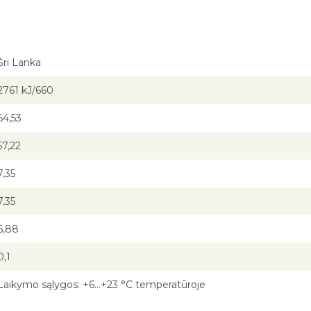
Šri Lanka
2761 kJ/660
64,53
57,22
7,35
7,35
6,88
0,1
Laikymo sąlygos: +6…+23 °C temperatūroje