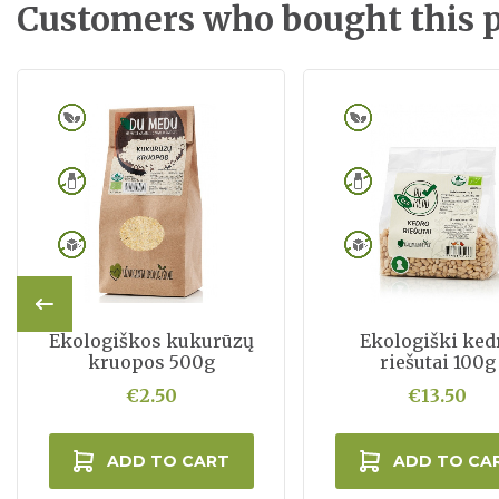
Customers who bought this p
Ekologiškos kukurūzų
Ekologiški ked
kruopos 500g
riešutai 100g
€2.50
€13.50
ADD TO CART
ADD TO CA