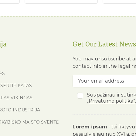
ija
Get Our Latest News
You may unsubscribe at a
contact info in the legal n
ĖS
SERTIFIKATAS
Susipažinau ir sutin
EFAS VIKINGAS
„Privatumo politika“
.
ROTO INDUSTRIJA
OKYBIŠKO MAISTO ŠVENTĖ
Lorem ipsum
- tai fiktyv
pasaulyje jau nuo XVI a. p