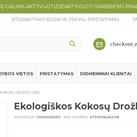
URĮ GALIMA AKTYVUOTI/DEAKTYVUOTI SVARBIEMS PR
ATSISKAITYMO BŪDAI IR PREKIŲ PRISTATYMAS
T
checkout_
KYBOS VIETOS
PRISTATYMAS
DIDMENINIAI KLIENTAI
 KOKOSŲ DROŽLĖS 250G
Ekologiškos Kokosų Drož
REFERENCE:
10000105300
EAN NUMBER:
4779036462118