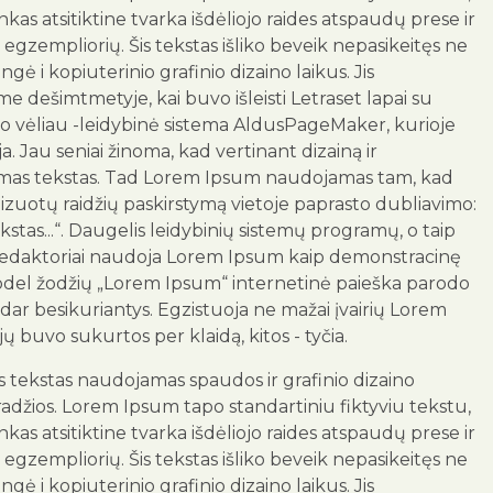
as atsitiktine tvarka išdėliojo raides atspaudų prese ir
egzempliorių. Šis tekstas išliko beveik nepasikeitęs ne
engė i kopiuterinio grafinio dizaino laikus. Jis
me dešimtmetyje, kai buvo išleisti Letraset lapai su
o vėliau -leidybinė sistema AldusPageMaker, kurioje
. Jau seniai žinoma, kad vertinant dizainą ir
tomas tekstas. Tad Lorem Ipsum naudojamas tam, kad
zuotų raidžių paskirstymą vietoje paprasto dubliavimo:
kstas...“. Daugelis leidybinių sistemų programų, o taip
 redaktoriai naudoja Lorem Ipsum kaip demonstracinę
todel žodžių „Lorem Ipsum“ internetinė paieška parodo
 dar besikuriantys. Egzistuoja ne mažai įvairių Lorem
 jų buvo sukurtos per klaidą, kitos - tyčia.
us tekstas naudojamas spaudos ir grafinio dizaino
radžios. Lorem Ipsum tapo standartiniu fiktyviu tekstu,
as atsitiktine tvarka išdėliojo raides atspaudų prese ir
egzempliorių. Šis tekstas išliko beveik nepasikeitęs ne
engė i kopiuterinio grafinio dizaino laikus. Jis