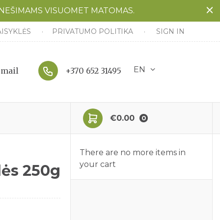
ANEŠIMAMS VISUOMET MATOMAS.
AISYKLĖS
PRIVATUMO POLITIKA
SIGN IN
EN
email
+370 652 31495
€0.00
0
There are no more items in
your cart
lės 250g