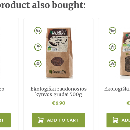
roduct also bought:
ro
Ekologiški raudonosios
Ekologišk
kynvos grūdai 500g
€6.90
€
RT
ADD TO CART
AD