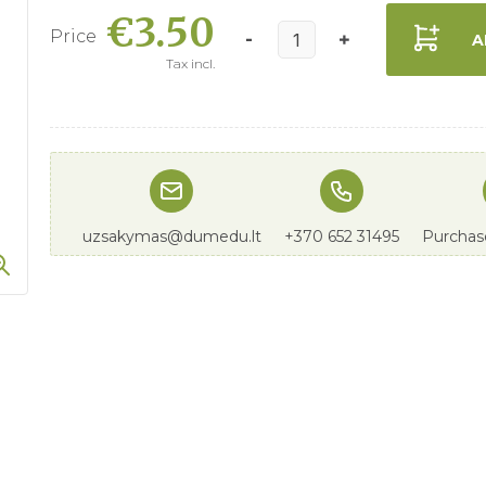
€3.50
Price
A
Tax incl.
uzsakymas@dumedu.lt
+370 652 31495
Purchase