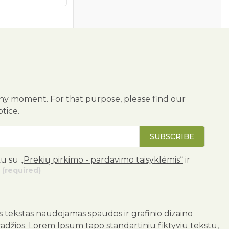
ny moment. For that purpose, please find our
otice.
SUBSCRIBE
ku su
„Prekių pirkimo - pardavimo taisyklėmis“
ir
(required)
us tekstas naudojamas spaudos ir grafinio dizaino
radžios. Lorem Ipsum tapo standartiniu fiktyviu tekstu,