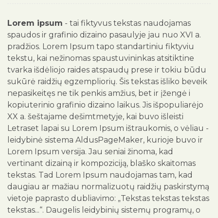
Lorem ipsum
- tai fiktyvus tekstas naudojamas
spaudos ir grafinio dizaino pasaulyje jau nuo XVI a.
pradžios. Lorem Ipsum tapo standartiniu fiktyviu
tekstu, kai nežinomas spaustuvininkas atsitiktine
tvarka išdėliojo raides atspaudų prese ir tokiu būdu
sukūrė raidžių egzempliorių. Šis tekstas išliko beveik
nepasikeitęs ne tik penkis amžius, bet ir įžengė i
kopiuterinio grafinio dizaino laikus. Jis išpopuliarėjo
XX a. šeštajame dešimtmetyje, kai buvo išleisti
Letraset lapai su Lorem Ipsum ištraukomis, o vėliau -
leidybinė sistema AldusPageMaker, kurioje buvo ir
Lorem Ipsum versija. Jau seniai žinoma, kad
vertinant dizainą ir kompoziciją, blaško skaitomas
tekstas. Tad Lorem Ipsum naudojamas tam, kad
daugiau ar mažiau normalizuotų raidžių paskirstymą
vietoje paprasto dubliavimo: „Tekstas tekstas tekstas
tekstas...“. Daugelis leidybinių sistemų programų, o