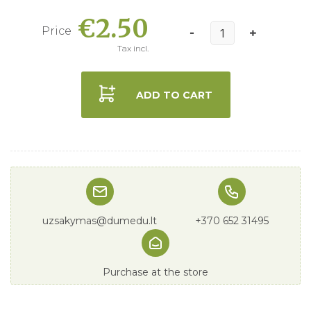
€2.50
Price
Tax incl.
ADD TO CART
uzsakymas@dumedu.lt
+370 652 31495
Purchase at the store