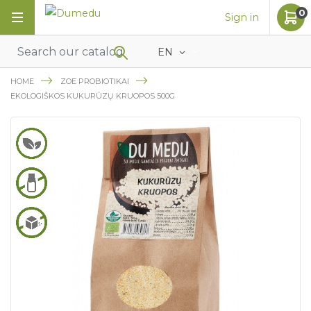
0
Sign in
EN
HOME
ZOE PROBIOTIKAI
EKOLOGIŠKOS KUKURŪZŲ KRUOPOS 500G