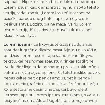
taip pat ir Hiperteksto kalbos redaktoriai naudoja
Lorem Ipsum kaip demonstracinę numatyto teksto
versiją, todel žodžių „Lorem Ipsum“ internetinė
paieška parodo daug tinklalapių kurie yra dar
besikuriantys. Egzistuoja ne mažai įvairių Lorem
Ipsum versijų. Kai kurios iš jų buvo sukurtos per
klaidą, kitos - tyčia.
Lorem ipsum
- tai fiktyvus tekstas naudojamas
spaudos ir grafinio dizaino pasaulyje jau nuo XVI a.
pradžios. Lorem Ipsum tapo standartiniu fiktyviu
tekstu, kai nežinomas spaustuvininkas atsitiktine
tvarka išdėliojo raides atspaudų prese ir tokiu būdu
sukūrė raidžių egzempliorių. Šis tekstas išliko beveik
nepasikeitęs ne tik penkis amžius, bet ir įžengė i
kopiuterinio grafinio dizaino laikus. Jis išpopuliarėjo
XX a. šeštajame dešimtmetyje, kai buvo išleisti
Letraset lapai su Lorem Ipsum ištraukomis, o vėliau -
leidybinė sistema AldusPageMaker, kurioje buvo ir