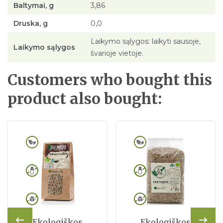
Baltymai, g
3,86
Druska, g
0,0
Laikymo sąlygos: laikyti sausoje,
Laikymo sąlygos
švarioje vietoje.
Customers who bought this
product also bought:
Ekologiškos
Ekologiškos