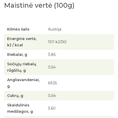
Maistinė vertė (100g)
Kilmės šalis
Austrija
Energinė vertė,
1511 kJ/361
kJ / kcal
Riebalai, g
3,86
Sočiųjų riebalų
0,54
rūgščių, g
Angliavandeniai,
69,55
g
Cukrų, g
0,64
Skaidulinės
3,60
medžiagos, g