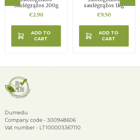
saulėgrąžos 200g
saulėgrąžos 1kg
€2.90
€9.50
ADD TO
ADD TO
CART
CART
Dumedu
Company code - 300948606
Vat number - LT100003367110