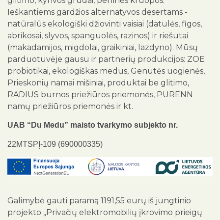
glitimo, kynvos grūdai, perlinės kruopos.
Ieškantiems gardžios alternatyvos desertams -
natūralūs ekologiški džiovinti vaisiai (datulės, figos,
abrikosai, slyvos, spanguolės, razinos) ir riešutai
(makadamijos, migdolai, graikiniai, lazdyno). Mūsų
parduotuvėje gausu ir partnerių produkcijos: ZOE
probiotikai, ekologiškas medus, Genutės uogienės,
Prieskonių namai mišiniai, produktai be glitimo,
RADIUS burnos priežiūros priemonės, PURENN
namų priežiūros priemonės ir kt.
UAB “Du Medu” maisto tvarkymo subjekto nr.
22MTSPĮ-109 (690000335)
Galimybė gauti paramą 1191,55 eurų iš jungtinio
projekto „Privačių elektromobilių įkrovimo prieigų