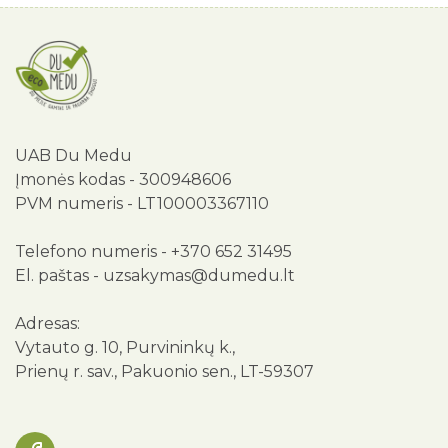
UAB Du Medu
Įmonės kodas - 300948606
PVM numeris - LT100003367110
Telefono numeris -
+370 652 31495
El. paštas -
uzsakymas@dumedu.lt
Adresas:
Vytauto g. 10, Purvininkų k.,
Prienų r. sav., Pakuonio sen., LT-59307