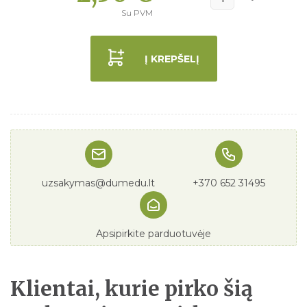
Su PVM
Į KREPŠELĮ
uzsakymas@dumedu.lt
+370 652 31495
Apsipirkite parduotuvėje
Klientai, kurie pirko šią