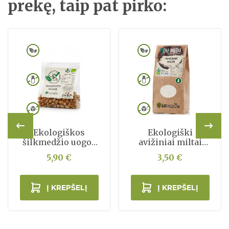
prekę, taip pat pirko:
Ekologiškos
Ekologiški
šilkmedžio uogos
avižiniai miltai
200g
500g
5,90 €
3,50 €
Į KREPŠELĮ
Į KREPŠELĮ