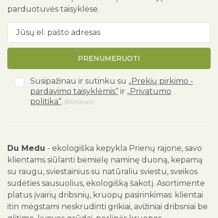
parduotuvės taisyklėse.
PRENUMERUOTI
Susipažinau ir sutinku su
„Prekių pirkimo -
pardavimo taisyklėmis“
ir
„Privatumo
politika“
.
(būtinas)
Du Medu
- ekologiška kepykla Prienų rajone, savo
klientams siūlanti bemielę naminę duoną, kepamą
su raugu, sviestainius su natūraliu sviestu, sveikos
sudėties sausuolius, ekologišką šakotį. Asortimente
platus įvairių dribsnių, kruopų pasirinkimas: klientai
itin mėgstami neskrudinti grikiai, avižiniai dribsniai be