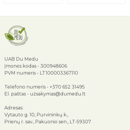
UAB Du Medu
Įmonės kodas - 300948606
PVM numeris - LT100003367110
Telefono numeris -
+370 652 31495
El. paštas -
uzsakymas@dumedu.lt
Adresas:
Vytauto g. 10, Purvininkų k.,
Prienų r. sav., Pakuonio sen., LT-59307