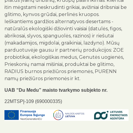
platus įvairių dribsnių, kruopų pasirinkimas: klientai
itin mėgstami neskrudinti grikiai, avižiniai dribsniai be
glitimo, kynvos grūdai, perlinės kruopos.
Ieškantiems gardžios alternatyvos desertams -
natūralūs ekologiški džiovinti vaisiai (datulės, figos,
abrikosai, slyvos, spanguolės, razinos) ir riešutai
(makadamijos, migdolai, graikiniai, lazdyno). Mūsų
parduotuvėje gausu ir partnerių produkcijos: ZOE
probiotikai, ekologiškas medus, Genutės uogienės,
Prieskonių namai mišiniai, produktai be glitimo,
RADIUS burnos priežiūros priemonės, PURENN
namų priežiūros priemonės ir kt.
UAB “Du Medu” maisto tvarkymo subjekto nr.
22MTSPĮ-109 (690000335)