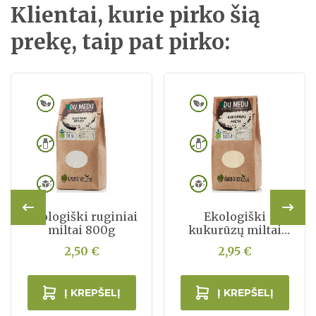
Klientai, kurie pirko šią
prekę, taip pat pirko:
Ekologiški ruginiai
Ekologiški
miltai 800g
kukurūzų miltai
500g
2,50 €
2,95 €
Į KREPŠELĮ
Į KREPŠELĮ