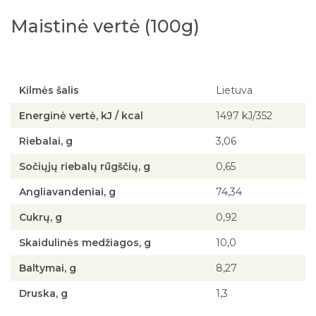
Maistinė vertė (100g)
Kilmės šalis
Lietuva
Energinė vertė, kJ / kcal
1497 kJ/352
Riebalai, g
3,06
Sočiųjų riebalų rūgščių, g
0,65
Angliavandeniai, g
74,34
Cukrų, g
0,92
Skaidulinės medžiagos, g
10,0
Baltymai, g
8,27
Druska, g
1,3