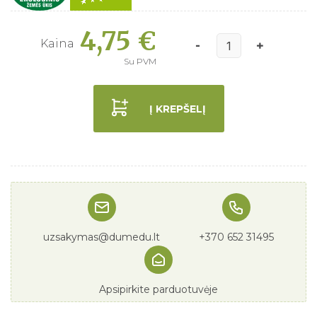
4,75 €
Kaina
Su PVM
Į KREPŠELĮ
uzsakymas@dumedu.lt
+370 652 31495
Apsipirkite parduotuvėje