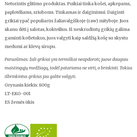
Neturintis glitimo produktas. Puikiai tinka košei, apkepams,
paplotėliams, sriuboms. Tinkamas ir daiginimui. Daiginti
grikiai ypač populiarūs žaliavalgiškoje (raw) mityboje. Juos
skanu dėti į salotas, kokteilius. Iš neskrudintų grikių galima
gaminti kotletukus, juos valgyti kaip saldžią košę su skystu
medumi ar klevų sirupu.
Paruošimas: žali grikiai yra termiškai neapdoroti, juose daugiau
maistingųjų medžiagų, todėl patariama ne virti, o brinkinti. Tokius
išbrinkintus grikius jau galite valgyti.
Grynasis kiekis: 800g
LT-EKO-001
ES žemės ūkis