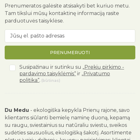
Prenumeratos galėsite atsisakyti bet kuriuo metu.
Tam tikslui mūsų kontaktinę informaciją rasite
parduotuvės taisyklėse.
PRENUMERUOTI
Susipažinau ir sutinku su
„Prekių pirkimo -
pardavimo taisyklėmis“
ir
„Privatumo
politika“
.
(būtinas)
Du Medu
- ekologiška kepykla Prienų rajone, savo
klientams siūlanti bemielę naminę duoną, kepamą
su raugu, sviestainius su natūraliu sviestu, sveikos
sudėties sausuolius, ekologišką šakotį. Asortimente