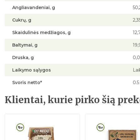
Angliavandeniai, g
50,
Cukrų, g
2,3
Skaidulinės medžiagos, g
12,
Baltymai, g
19,
Druska, g
0,
Laikymo sąlygos
Lai
Svoris netto*
0.5
Klientai, kurie pirko šią prek