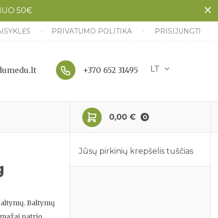
NUO 50€
AISYKLĖS
PRIVATUMO POLITIKA
PRISIJUNGTI
LT
umedu.lt
+370 652 31495
0,00 €
0
Jūsų pirkinių krepšelis tuščias
g
 baltymų. Baltymų
emažai natrio,