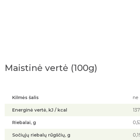
Maistinė vertė (100g)
Kilmės šalis
ne
Energinė vertė, kJ / kcal
137
Riebalai, g
0,5
Sočiųjų riebalų rūgščių, g
0,1