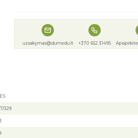
uzsakymas@dumedu.lt
+370 652 31495
Apsipirkit
 ES
7/329
3
9