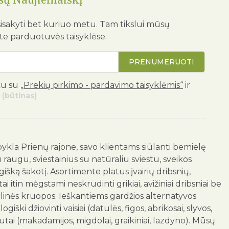
isakyti bet kuriuo metu. Tam tikslui mūsų
ite parduotuvės taisyklėse.
PRENUMERUOTI
ku su
„Prekių pirkimo - pardavimo taisyklėmis“
ir
(būtinas)
ykla Prienų rajone, savo klientams siūlanti bemielę
ugu, sviestainius su natūraliu sviestu, sveikos
išką šakotį. Asortimente platus įvairių dribsnių,
i itin mėgstami neskrudinti grikiai, avižiniai dribsniai be
rlinės kruopos. Ieškantiems gardžios alternatyvos
iški džiovinti vaisiai (datulės, figos, abrikosai, slyvos,
šutai (makadamijos, migdolai, graikiniai, lazdyno). Mūsų