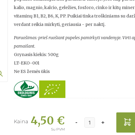
kalio, magnio, kalcio, geležies, fosforo, cinko ir kitų min
vitaminų B1, B2, B6, K, PP. Puikiai tinka troškiniams su da
verdant reikia mirkyti, geriausia - per naktį.
Paruošimas: prieš ruošiant pupeles pamirkyti vandenyje. Virti a
pamaišant.
Grynasis kiekis: 500g
LT-EKO-001
Ne ES žemės ūkis
4,50 €
Kaina
Su PVM