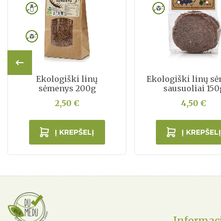
Ekologiški linų
Ekologiški linų s
sėmenys 200g
sausuoliai 150
2,50 €
4,50 €
Į KREPŠELĮ
Į KREPŠELĮ
Informac