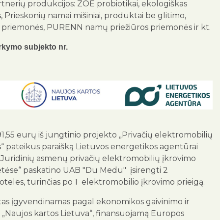
tnerių produkcijos: ZOE probiotikai, ekologiškas
Prieskonių namai mišiniai, produktai be glitimo,
 priemonės, PURENN namų priežiūros priemonės ir kt.
kymo subjekto nr.
,55 eurų iš jungtinio projekto „Privačių elektromobilių
s“ pateikus paraišką Lietuvos energetikos agentūrai
„Juridinių asmenų privačių elektromobilių įkrovimo
etėse“ paskatino UAB "Du Medu" įsirengti 2
teles, turinčias po 1 elektromobilio įkrovimo prieigą.
tas įgyvendinamas pagal ekonomikos gaivinimo ir
„Naujos kartos Lietuva“, finansuojamą Europos