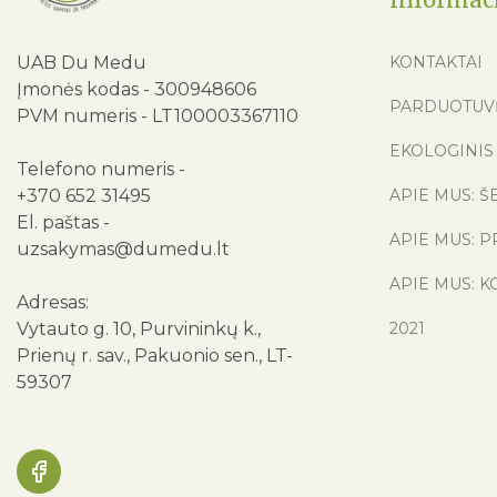
UAB Du Medu
KONTAKTAI
Įmonės kodas - 300948606
PARDUOTUV
PVM numeris - LT100003367110
EKOLOGINIS 
Telefono numeris -
+370 652 31495
APIE MUS: Š
El. paštas -
APIE MUS: P
uzsakymas@dumedu.lt
APIE MUS: K
Adresas:
Vytauto g. 10, Purvininkų k.,
2021
Prienų r. sav., Pakuonio sen., LT-
59307