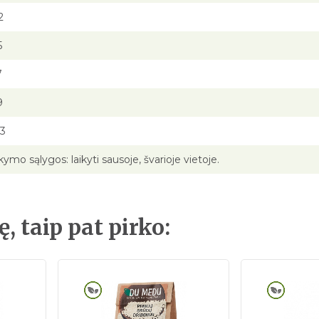
2
5
7
9
03
kymo sąlygos: laikyti sausoje, švarioje vietoje.
ę, taip pat pirko: