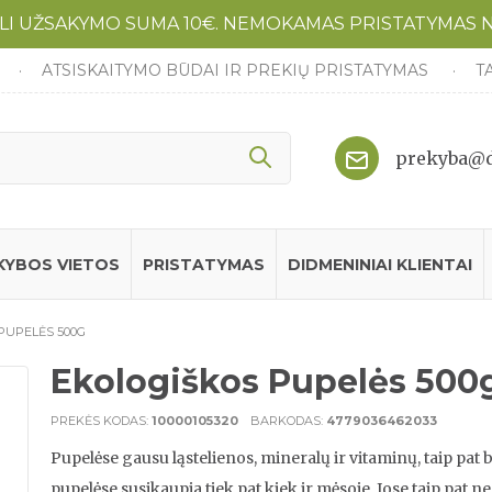
LI UŽSAKYMO SUMA 10€. NEMOKAMAS PRISTATYMAS 
ATSISKAITYMO BŪDAI IR PREKIŲ PRISTATYMAS
T
prekyba@d
KYBOS VIETOS
PRISTATYMAS
DIDMENINIAI KLIENTAI
PUPELĖS 500G
Ekologiškos Pupelės 500
PREKĖS KODAS:
10000105320
BARKODAS:
4779036462033
Pupelėse gausu ląstelienos, mineralų ir vitaminų, taip pat
pupelėse susikaupia tiek pat kiek ir mėsoje. Jose taip pat n