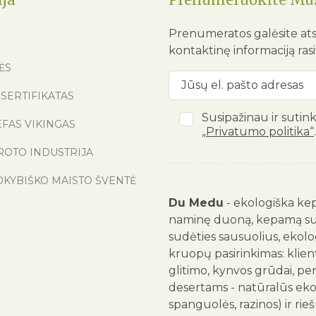
Prenumeratos galėsite ats
kontaktinę informaciją ras
ĖS
SERTIFIKATAS
Susipažinau ir sutin
EFAS VIKINGAS
„Privatumo politika“
.
ROTO INDUSTRIJA
OKYBIŠKO MAISTO ŠVENTĖ
Du Medu
- ekologiška kep
naminę duoną, kepamą su ra
sudėties sausuolius, ekolog
kruopų pasirinkimas: klienta
glitimo, kynvos grūdai, pe
desertams - natūralūs ekolog
spanguolės, razinos) ir rie