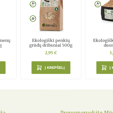
ėmenų
Ekologiški penkių
Ekologiš
g
grūdų dribsniai 500g
duo
2,95 €
3
Į KREPŠELĮ
Į
ija
Prenumeruokite Mūs