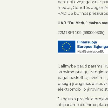
parduotuvėje gausu ir par
medus, Genutės uogienės, 
RADIUS burnos priežiūros
UAB “Du Medu” maisto tvar
22MTSPĮ-109 (690000335)
Galimybė gauti paramą 1191
įkrovimo prieigų įrengima
pagal paskelbtą kvietimą 
prieigų įrengimas darbovi
elektromobilio įkrovimo sto
Jungtinio projekto projek
atsparumo didinimo planą 