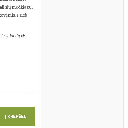
eralinių medžiagų,
ržovėmis. Prieš
pie valandą vis
Į KREPŠELĮ