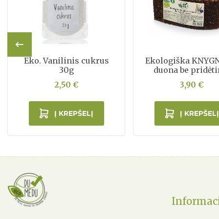
Eko. Vanilinis cukrus
Ekologiška KNYG
30g
duona be pridėti
cukraus 600
2,50 €
3,90 €
Į KREPŠELĮ
Į KREPŠELĮ
Informac