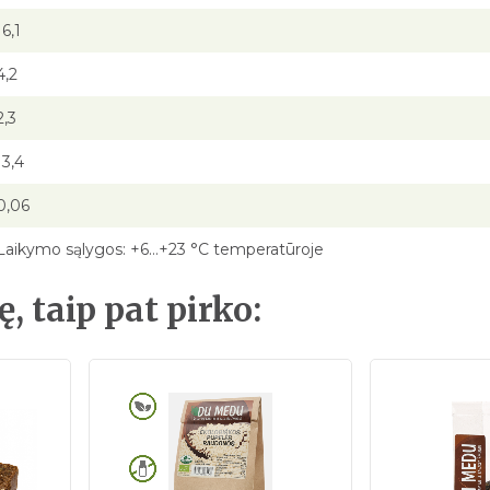
16,1
4,2
2,3
13,4
0,06
Laikymo sąlygos: +6…+23 °C temperatūroje
ę, taip pat pirko: