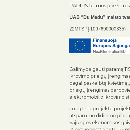
RADIUS burnos priežiūros
UAB “Du Medu” maisto tvar
22MTSPĮ-109 (690000335)
Galimybė gauti paramą 1191
įkrovimo prieigų įrengima
pagal paskelbtą kvietimą 
prieigų įrengimas darbovi
elektromobilio įkrovimo sto
Jungtinio projekto projek
atsparumo didinimo planą 
Sąjungos ekonomikos gaiv
„NextGenerationEU“ lėšom