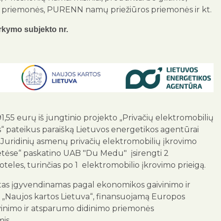
 priemonės, PURENN namų priežiūros priemonės ir kt.
kymo subjekto nr.
,55 eurų iš jungtinio projekto „Privačių elektromobilių
s“ pateikus paraišką Lietuvos energetikos agentūrai
„Juridinių asmenų privačių elektromobilių įkrovimo
etėse“ paskatino UAB "Du Medu" įsirengti 2
teles, turinčias po 1 elektromobilio įkrovimo prieigą.
tas įgyvendinamas pagal ekonomikos gaivinimo ir
„Naujos kartos Lietuva“, finansuojamą Europos
inimo ir atsparumo didinimo priemonės
is.