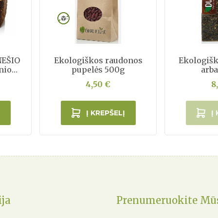
NEŠIO
Ekologiškos raudonos
Ekologiška
nio
pupelės 500g
arba
g
4,50 €
8
Į KREPŠELĮ
Į
ija
Prenumeruokite Mūs