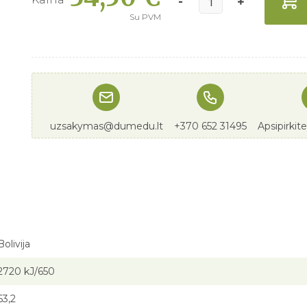
Su PVM
uzsakymas@dumedu.lt
+370 652 31495
Apsipirkit
Bolivija
2720 kJ/650
63,2