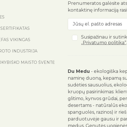
Prenumeratos galėsite ats
kontaktinę informaciją ras
ĖS
SERTIFIKATAS
Susipažinau ir sutin
EFAS VIKINGAS
„Privatumo politika“
.
ROTO INDUSTRIJA
OKYBIŠKO MAISTO ŠVENTĖ
Du Medu
- ekologiška kep
naminę duoną, kepamą su ra
sudėties sausuolius, ekolog
kruopų pasirinkimas: klienta
glitimo, kynvos grūdai, pe
desertams - natūralūs ekolog
spanguolės, razinos) ir rie
parduotuvėje gausu ir par
medus, Genutės uogienės, 