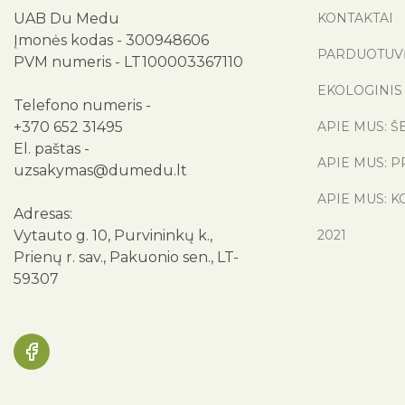
UAB Du Medu
KONTAKTAI
Įmonės kodas - 300948606
PARDUOTUV
PVM numeris - LT100003367110
EKOLOGINIS 
Telefono numeris -
+370 652 31495
APIE MUS: Š
El. paštas -
APIE MUS: P
uzsakymas@dumedu.lt
APIE MUS: K
Adresas:
Vytauto g. 10, Purvininkų k.,
2021
Prienų r. sav., Pakuonio sen., LT-
59307