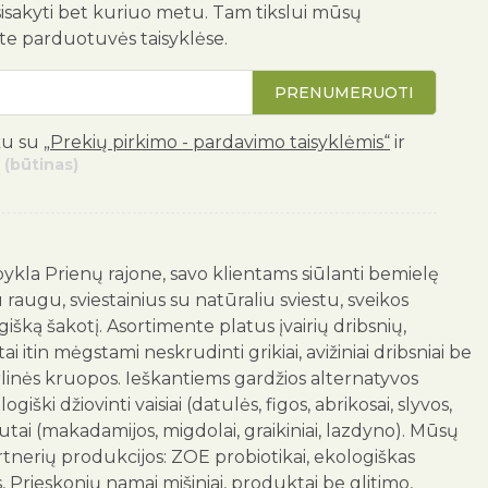
isakyti bet kuriuo metu. Tam tikslui mūsų
ite parduotuvės taisyklėse.
PRENUMERUOTI
ku su
„Prekių pirkimo - pardavimo taisyklėmis“
ir
(būtinas)
ykla Prienų rajone, savo klientams siūlanti bemielę
ugu, sviestainius su natūraliu sviestu, sveikos
išką šakotį. Asortimente platus įvairių dribsnių,
i itin mėgstami neskrudinti grikiai, avižiniai dribsniai be
rlinės kruopos. Ieškantiems gardžios alternatyvos
iški džiovinti vaisiai (datulės, figos, abrikosai, slyvos,
šutai (makadamijos, migdolai, graikiniai, lazdyno). Mūsų
tnerių produkcijos: ZOE probiotikai, ekologiškas
Prieskonių namai mišiniai, produktai be glitimo,