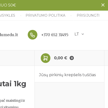
NUO 50€
AISYKLĖS
PRIVATUMO POLITIKA
PRISIJUNGTI
LT
umedu.lt
+370 652 31495
0,00 €
0
Jūsų pirkinių krepšelis tuščias
utai 1kg
ypač maistingi ir
uri vitaminų,