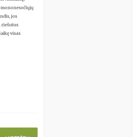
us mononesočiųjų
ndis, jos
 riešutus
laikę visas