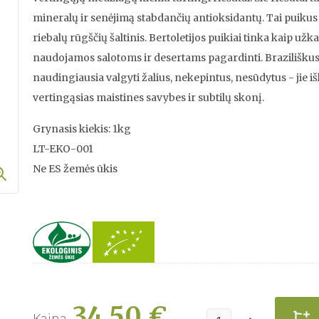
mineralų ir senėjimą stabdančių antioksidantų. Tai puik
riebalų rūgščių šaltinis. Bertoletijos puikiai tinka kaip užka
naudojamos salotoms ir desertams pagardinti. Braziliškus
naudingiausia valgyti žalius, nekepintus, nesūdytus - jie iš
vertingąsias maistines savybes ir subtilų skonį.
Grynasis kiekis: 1kg
LT-EKO-001
Ne ES žemės ūkis
34,50 €
Kaina