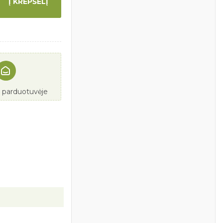
Į KREPŠELĮ
e parduotuvėje