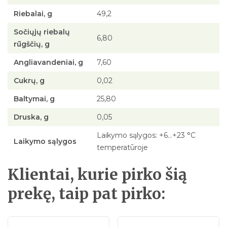
Riebalai, g
49,2
Sočiųjų riebalų
6,80
rūgščių, g
Angliavandeniai, g
7,60
Cukrų, g
0,02
Baltymai, g
25,80
Druska, g
0,05
Laikymo sąlygos: +6…+23 °C
Laikymo sąlygos
temperatūroje
Klientai, kurie pirko šią
prekę, taip pat pirko: