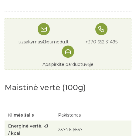
uzsakymas@dumedu.lt
+370 652 31495
Apsipirkite parduotuvėje
Maistinė vertė (100g)
Kilmės šalis
Pakistanas
Energinė vertė, kJ
2374 kJ/567
/ kcal