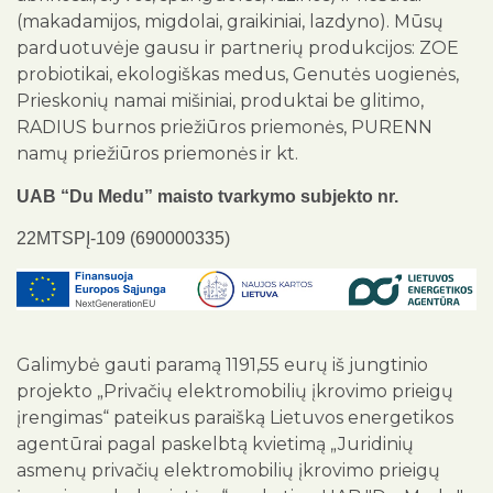
(makadamijos, migdolai, graikiniai, lazdyno). Mūsų
parduotuvėje gausu ir partnerių produkcijos: ZOE
probiotikai, ekologiškas medus, Genutės uogienės,
Prieskonių namai mišiniai, produktai be glitimo,
RADIUS burnos priežiūros priemonės, PURENN
namų priežiūros priemonės ir kt.
UAB “Du Medu” maisto tvarkymo subjekto nr.
22MTSPĮ-109 (690000335)
Galimybė gauti paramą 1191,55 eurų iš jungtinio
projekto „Privačių elektromobilių įkrovimo prieigų
įrengimas“ pateikus paraišką Lietuvos energetikos
agentūrai pagal paskelbtą kvietimą „Juridinių
asmenų privačių elektromobilių įkrovimo prieigų