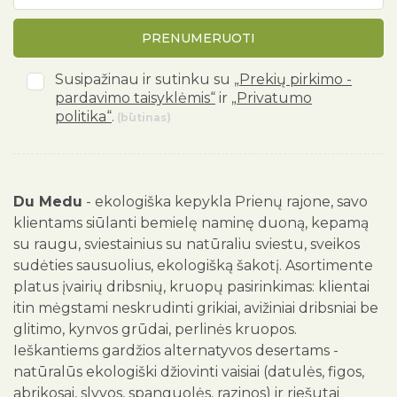
PRENUMERUOTI
Susipažinau ir sutinku su
„Prekių pirkimo -
pardavimo taisyklėmis“
ir
„Privatumo
politika“
.
(būtinas)
Du Medu
- ekologiška kepykla Prienų rajone, savo
klientams siūlanti bemielę naminę duoną, kepamą
su raugu, sviestainius su natūraliu sviestu, sveikos
sudėties sausuolius, ekologišką šakotį. Asortimente
platus įvairių dribsnių, kruopų pasirinkimas: klientai
itin mėgstami neskrudinti grikiai, avižiniai dribsniai be
glitimo, kynvos grūdai, perlinės kruopos.
Ieškantiems gardžios alternatyvos desertams -
natūralūs ekologiški džiovinti vaisiai (datulės, figos,
abrikosai, slyvos, spanguolės, razinos) ir riešutai