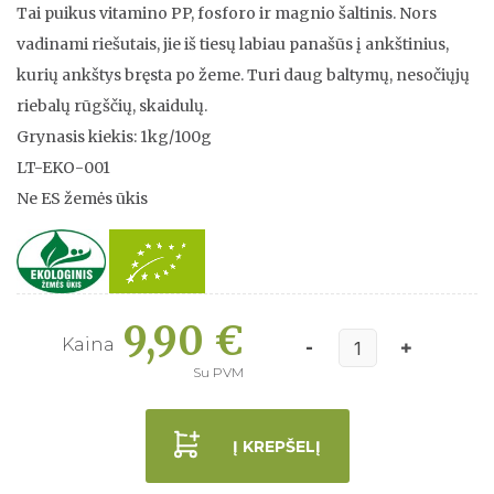
Tai puikus vitamino PP, fosforo ir magnio šaltinis. Nors
vadinami riešutais, jie iš tiesų labiau panašūs į ankštinius,
kurių ankštys bręsta po žeme. Turi daug baltymų, nesočiųjų
riebalų rūgščių, skaidulų.
Grynasis kiekis: 1kg/100g
LT-EKO-001
Ne ES žemės ūkis
9,90 €
Kaina
Su PVM
Į KREPŠELĮ