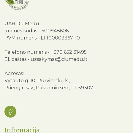
UAB Du Medu
Įmonės kodas - 300948606
PVM numeris - LT100003367110
Telefono numeris -
+370 652 31495
El. paštas -
uzsakymas@dumedu.lt
Adresas:
Vytauto g. 10, Purvininkų k.,
Prienų r. sav., Pakuonio sen., LT-59307
Informacija