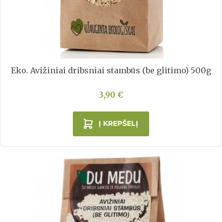
Eko. Avižiniai dribsniai stambūs (be glitimo) 500g
3,90 €
Į KREPŠELĮ