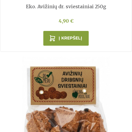
Eko. Avižinių dr. sviestainiai 250g
4,90 €
Į KREPŠELĮ