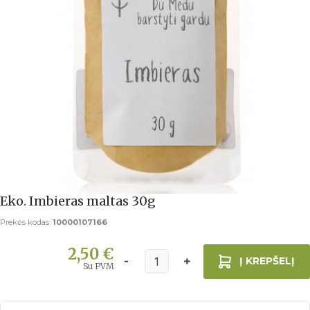
Eko. Imbieras maltas 30g
Prekės kodas:
10000107166
2,50 €
Į KREPŠELĮ
Su PVM