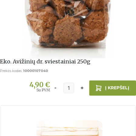
Eko. Avižinių dr. sviestainiai 250g
Prekės kodas:
10000107040
4,90 €
Į KREPŠELĮ
Su PVM