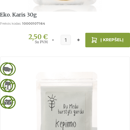
Eko. Karis 30g
Prekės kodas:
10000107164
2,50 €
Į KREPŠELĮ
Su PVM