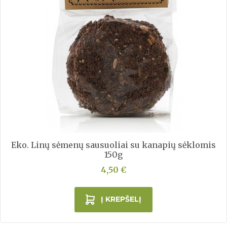
Eko. Linų sėmenų sausuoliai su kanapių sėklomis
150g
4,50 €
Į KREPŠELĮ