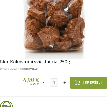
Eko. Kokosiniai sviestainiai 250g
Prekės kodas:
10000107042
4,90 €
Į KREPŠELĮ
Su PVM