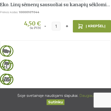
Eko. Linų sėmenų sausuoliai su kanapių sėklomis
150g
Prekės kodas:
10000107044
4,50 €
Į KREPŠELĮ
Su PVM
Šioje svetainėje naudojami slapukai.
Daugiau
Sutinku