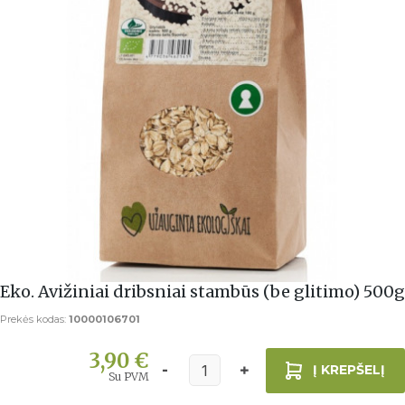
Eko. Avižiniai dribsniai stambūs (be glitimo) 500g
Prekės kodas:
10000106701
3,90 €
Į KREPŠELĮ
Su PVM