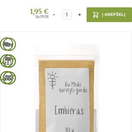
1,95 €
Į KREPŠELĮ
Su PVM