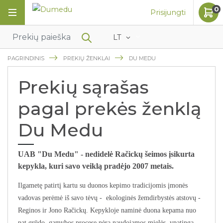
0
Prisijungti
LT
PAGRINDINIS
PREKIŲ ŽENKLAI
DU MEDU
Prekių sąrašas
pagal prekės ženklą
Du Medu
UAB "Du Medu" - nedidelė Račickų šeimos įsikurta
kepykla, kuri savo veiklą pradėjo 2007 metais.
Ilgametę patirtį kartu su duonos kepimo tradicijomis įmonės
vadovas perėmė iš savo tėvų - ekologinės žemdirbystės atstovų -
Reginos ir Jono Račickų. Kepykloje naminė duona kepama nuo
pat grūdo, gamybos procese nėra naudojamos mielės, ypatingą