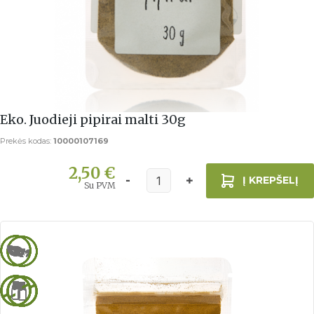
Eko. Juodieji pipirai malti 30g
Prekės kodas:
10000107169
2,50 €
Į KREPŠELĮ
Su PVM