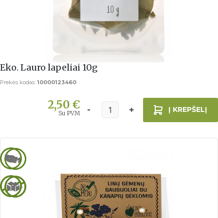
Eko. Lauro lapeliai 10g
Prekės kodas:
10000123460
2,50 €
Į KREPŠELĮ
Su PVM