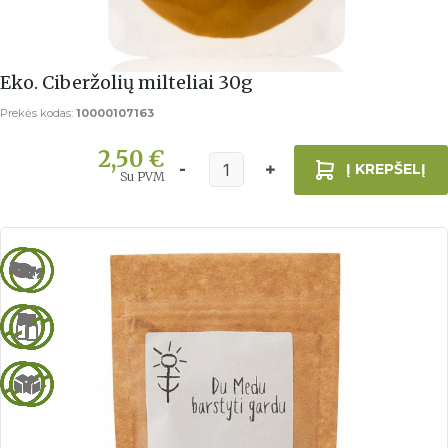
Eko. Ciberžolių milteliai 30g
Prekės kodas:
10000107163
2,50 €
Į KREPŠELĮ
Su PVM