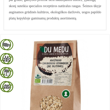
skonį suteikia specialios receptūros natūralus raugas. Šeimos ūkyje
auginamos grūdinės kultūros, ekologiškos daržovės, uogos papildo
platų kepykloje gaminamų produktų asortimentą.