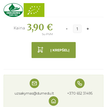
3,90 €
Kaina
Su PVM
Į KREPŠELĮ
uzsakymas@dumedu.lt
+370 652 31495