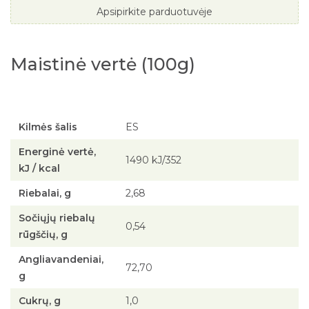
Apsipirkite parduotuvėje
Maistinė vertė (100g)
Kilmės šalis
ES
Energinė vertė,
1490 kJ/352
kJ / kcal
Riebalai, g
2,68
Sočiųjų riebalų
0,54
rūgščių, g
Angliavandeniai,
72,70
g
Cukrų, g
1,0