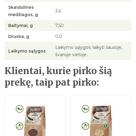
Skaidulinės
3,6
medžiagos, g
Baltymai, g
7,50
Druska, g
0,0
Laikymo sąlygos: laikyti sausoje,
Laikymo sąlygos
švarioje vietoje.
Klientai, kurie pirko šią
prekę, taip pat pirko: