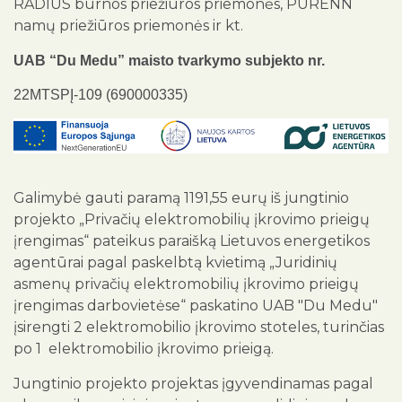
RADIUS burnos priežiūros priemonės, PURENN
namų priežiūros priemonės ir kt.
UAB “Du Medu” maisto tvarkymo subjekto nr.
22MTSPĮ-109 (690000335)
Galimybė gauti paramą 1191,55 eurų iš jungtinio
projekto „Privačių elektromobilių įkrovimo prieigų
įrengimas“ pateikus paraišką Lietuvos energetikos
agentūrai pagal paskelbtą kvietimą „Juridinių
asmenų privačių elektromobilių įkrovimo prieigų
įrengimas darbovietėse“ paskatino UAB "Du Medu"
įsirengti 2 elektromobilio įkrovimo stoteles, turinčias
po 1 elektromobilio įkrovimo prieigą.
Jungtinio projekto projektas įgyvendinamas pagal