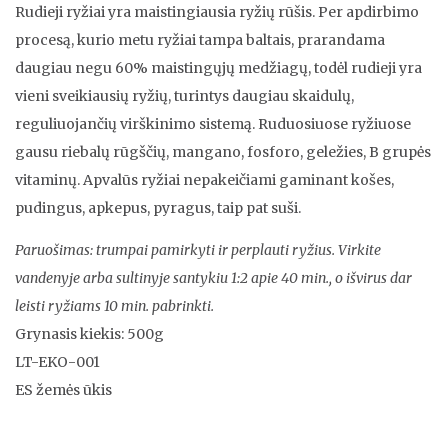
Rudieji ryžiai yra maistingiausia ryžių rūšis. Per apdirbimo
procesą, kurio metu ryžiai tampa baltais, prarandama
daugiau negu 60% maistingųjų medžiagų, todėl rudieji yra
vieni sveikiausių ryžių, turintys daugiau skaidulų,
reguliuojančių virškinimo sistemą. Ruduosiuose ryžiuose
gausu riebalų rūgščių, mangano, fosforo, geležies, B grupės
vitaminų. Apvalūs ryžiai nepakeičiami gaminant košes,
pudingus, apkepus, pyragus, taip pat suši.
Paruošimas: trumpai pamirkyti ir perplauti ryžius. Virkite
vandenyje arba sultinyje santykiu 1:2 apie 40 min., o išvirus dar
leisti ryžiams 10 min. pabrinkti.
Grynasis kiekis: 500g
LT-EKO-001
ES žemės ūkis