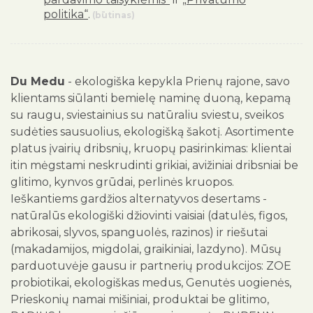
politika“
.
(būtinas)
Du Medu
- ekologiška kepykla Prienų rajone, savo
klientams siūlanti bemielę naminę duoną, kepamą
su raugu, sviestainius su natūraliu sviestu, sveikos
sudėties sausuolius, ekologišką šakotį. Asortimente
platus įvairių dribsnių, kruopų pasirinkimas: klientai
itin mėgstami neskrudinti grikiai, avižiniai dribsniai be
glitimo, kynvos grūdai, perlinės kruopos.
Ieškantiems gardžios alternatyvos desertams -
natūralūs ekologiški džiovinti vaisiai (datulės, figos,
abrikosai, slyvos, spanguolės, razinos) ir riešutai
(makadamijos, migdolai, graikiniai, lazdyno). Mūsų
parduotuvėje gausu ir partnerių produkcijos: ZOE
probiotikai, ekologiškas medus, Genutės uogienės,
Prieskonių namai mišiniai, produktai be glitimo,