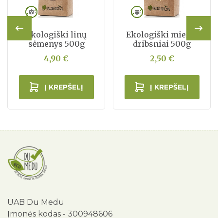
Ekologiški linų
Ekologiški miežių
sėmenys 500g
dribsniai 500g
4,90 €
2,50 €
Į KREPŠELĮ
Į KREPŠELĮ
UAB Du Medu
Įmonės kodas - 300948606