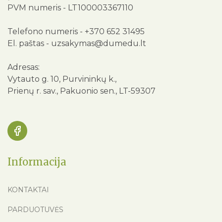
PVM numeris - LT100003367110
Telefono numeris -
+370 652 31495
El. paštas -
uzsakymas@dumedu.lt
Adresas:
Vytauto g. 10, Purvininkų k.,
Prienų r. sav., Pakuonio sen., LT-59307
Informacija
KONTAKTAI
PARDUOTUVĖS